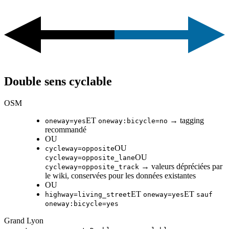
Double sens cyclable
OSM
ET
→ tagging
oneway=yes
oneway:bicycle=no
recommandé
OU
OU
cycleway=opposite
OU
cycleway=opposite_lane
→ valeurs dépréciées par
cycleway=opposite_track
le wiki, conservées pour les données existantes
OU
ET
ET
highway=living_street
oneway=yes
sauf
oneway:bicycle=yes
Grand Lyon