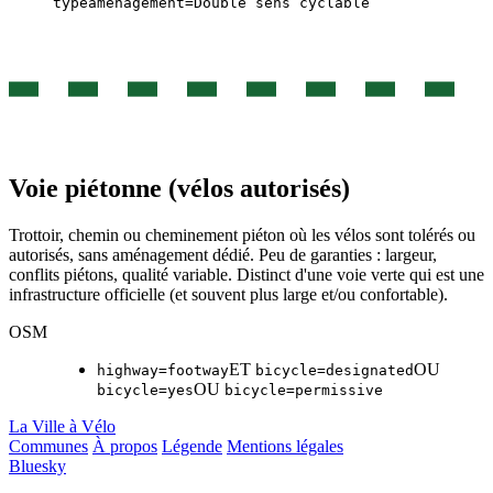
typeamenagement=Double sens cyclable
Voie piétonne (vélos autorisés)
Trottoir, chemin ou cheminement piéton où les vélos sont tolérés ou
autorisés, sans aménagement dédié. Peu de garanties : largeur,
conflits piétons, qualité variable. Distinct d'une voie verte qui est une
infrastructure officielle (et souvent plus large et/ou confortable).
OSM
ET
OU
highway=footway
bicycle=designated
OU
bicycle=yes
bicycle=permissive
La Ville à Vélo
Communes
À propos
Légende
Mentions légales
Bluesky