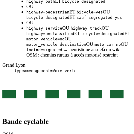
ET
highway=path
bicycle=designated
OU
ET
OU
highway=pedestrian
bicycle=yes
ET
bicycle=designated
sauf segregated=yes
OU
OU
OU
highway=service
highway=track
ET
ET
highway=unclassified
bicycle=designated
OU
motor_vehicle=no
OU
OU
motor_vehicle=destination
motorcar=no
→ heuristique au-delà du wiki
foot=designated
OSM : chemins ruraux à accès motorisé restreint
Grand Lyon
typeamenagement=Voie verte
Bande cyclable