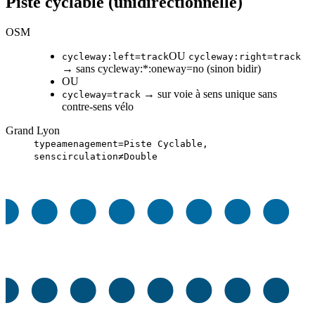
Piste cyclable (unidirectionnelle)
OSM
OU
cycleway:left=track
cycleway:right=track
→ sans cycleway:*:oneway=no (sinon bidir)
OU
→ sur voie à sens unique sans
cycleway=track
contre-sens vélo
Grand Lyon
typeamenagement=Piste Cyclable,
senscirculation≠Double