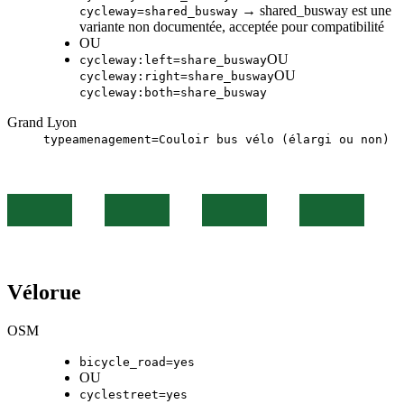
→ shared_busway est une
cycleway=shared_busway
variante non documentée, acceptée pour compatibilité
OU
OU
cycleway:left=share_busway
OU
cycleway:right=share_busway
cycleway:both=share_busway
Grand Lyon
typeamenagement=Couloir bus vélo (élargi ou non)
Vélorue
OSM
bicycle_road=yes
OU
cyclestreet=yes