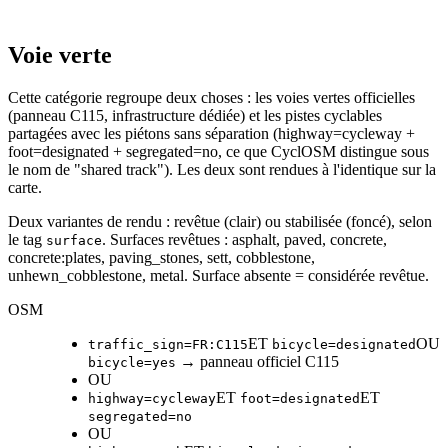
Voie verte
Cette catégorie regroupe deux choses : les voies vertes officielles
(panneau C115, infrastructure dédiée) et les pistes cyclables
partagées avec les piétons sans séparation (highway=cycleway +
foot=designated + segregated=no, ce que CyclOSM distingue sous
le nom de "shared track"). Les deux sont rendues à l'identique sur la
carte.
Deux variantes de rendu : revêtue (clair) ou stabilisée (foncé), selon
le tag
. Surfaces revêtues : asphalt, paved, concrete,
surface
concrete:plates, paving_stones, sett, cobblestone,
unhewn_cobblestone, metal. Surface absente = considérée revêtue.
OSM
ET
OU
traffic_sign=FR:C115
bicycle=designated
→ panneau officiel C115
bicycle=yes
OU
ET
ET
highway=cycleway
foot=designated
segregated=no
OU