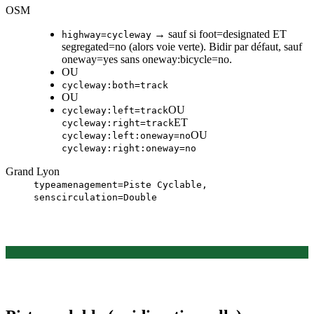
OSM
→ sauf si foot=designated ET
highway=cycleway
segregated=no (alors voie verte). Bidir par défaut, sauf
oneway=yes sans oneway:bicycle=no.
OU
cycleway:both=track
OU
OU
cycleway:left=track
ET
cycleway:right=track
OU
cycleway:left:oneway=no
cycleway:right:oneway=no
Grand Lyon
typeamenagement=Piste Cyclable,
senscirculation=Double