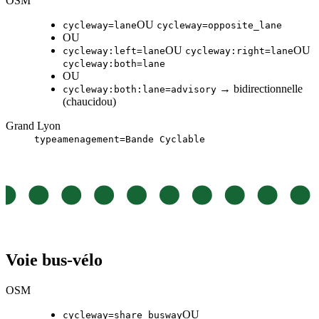
OSM
OU
cycleway=lane
cycleway=opposite_lane
OU
OU
OU
cycleway:left=lane
cycleway:right=lane
cycleway:both=lane
OU
→ bidirectionnelle
cycleway:both:lane=advisory
(chaucidou)
Grand Lyon
typeamenagement=Bande Cyclable
Voie bus-vélo
OSM
OU
cycleway=share_busway