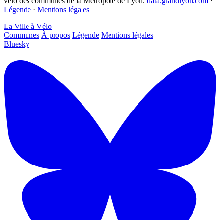
vélo des communes de la Métropole de Lyon.
data.grandlyon.com
·
Légende
·
Mentions légales
La Ville à Vélo
Communes
À propos
Légende
Mentions légales
Bluesky