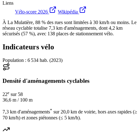
Liens
Vélo-score 2026
Wikipédia
À
La Mulatière
,
88 %
des rues sont limitées à 30 km/h ou moins
. Le
réseau cyclable totalise
7,3 km
d'aménagements, dont
4,2 km
sécurisés
(57 %)
, avec
138 places
de stationnement vélo
.
Indicateurs vélo
Population : 6 534 hab. (2023)
Densité d'aménagements cyclables
e
22
sur 58
36,6
m / 100 m
*
7,3 km d'aménagements
sur 20,0 km de voirie, hors axes rapides (≥
70 km/h) et zones piétonnes (≤ 5 km/h).