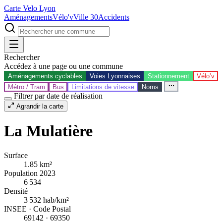
Carte Velo Lyon
Aménagements
Vélo'v
Ville 30
Accidents
Rechercher
Accédez à une page ou une commune
Aménagements cyclables
Voies Lyonnaises
Stationnement
Vélo’v
Métro / Tram
Bus
Limitations de vitesse
Noms
Filtrer par date de réalisation
Agrandir la carte
La Mulatière
Surface
1.85 km²
Population
2023
6 534
Densité
3 532
hab/km²
INSEE · Code Postal
69142
· 69350